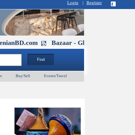
Login
|
Register
.com
Bazaar - Glendale , CA August 3
s
Buy/Sell
Events/Travel