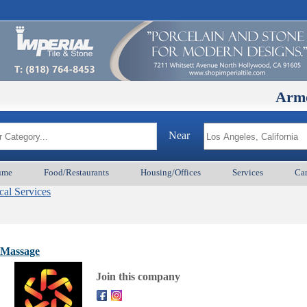
ArmenianBD
Near
ume
Food/Restaurants
Housing/Offices
Services
Car
al Services
 Massage
Join this company